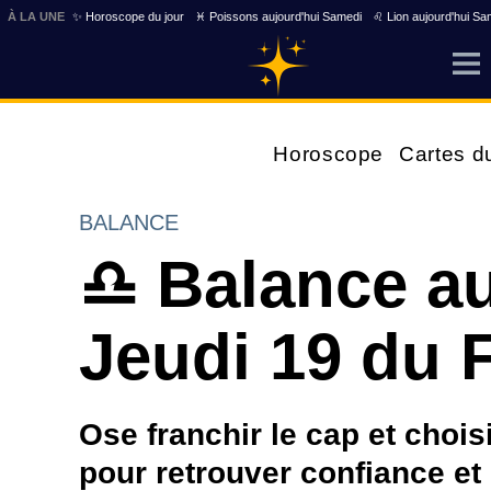
À LA UNE
✨ Horoscope du jour
♓ Poissons aujourd'hui Samedi
♌ Lion aujourd'hui Sa
Horoscope
Cartes d
BALANCE
♎ Balance au
Jeudi 19 du F
Ose franchir le cap et choi
pour retrouver confiance et 