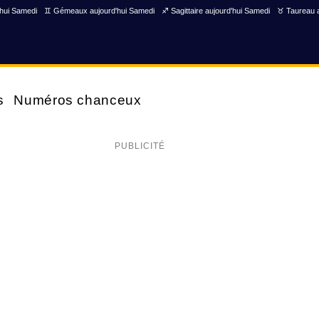
'hui Samedi
♊ Gémeaux aujourd'hui Samedi
♐ Sagittaire aujourd'hui Samedi
♉ Taureau a
s
Numéros chanceux