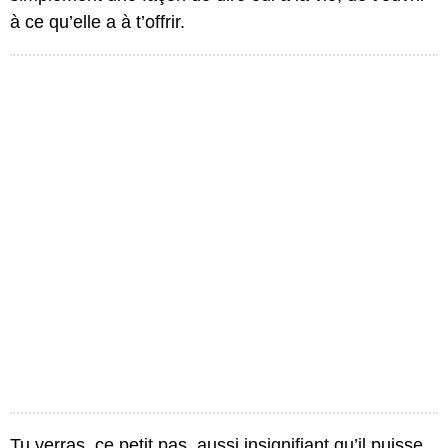
à ce qu’elle a à t’offrir.
Tu verras, ce petit pas, aussi insignifiant qu’il puisse