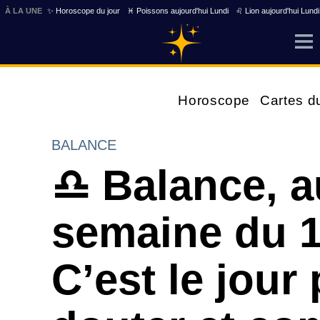
À LA UNE
✨ Horoscope du jour
♓ Poissons aujourd'hui Lundi
♌ Lion aujourd'hui Lundi
Horoscope
Cartes d
BALANCE
♎ Balance, a
semaine du 1
C’est le jour