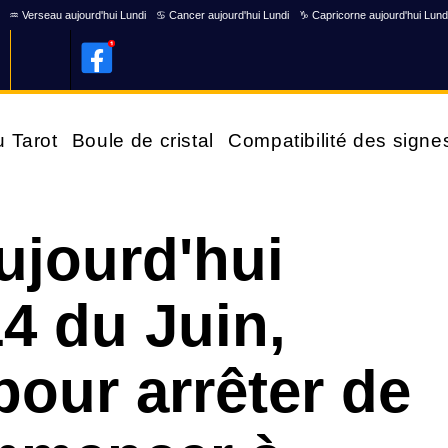
♒ Verseau aujourd'hui Lundi
♋ Cancer aujourd'hui Lundi
♑ Capricorne aujourd'hui Lund
u Tarot
Boule de cristal
Compatibilité des signe
ujourd'hui
4 du Juin,
 pour arrêter de