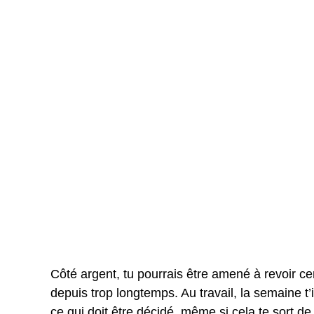
Côté argent, tu pourrais être amené à revoir cert
depuis trop longtemps. Au travail, la semaine t
ce qui doit être décidé, même si cela te sort d