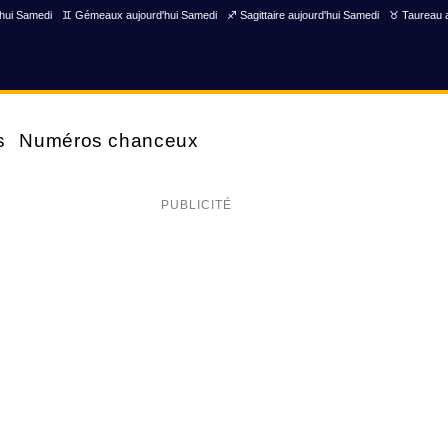
'hui Samedi
♊ Gémeaux aujourd'hui Samedi
♐ Sagittaire aujourd'hui Samedi
♉ Taureau a
s
Numéros chanceux