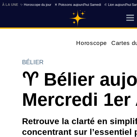
À LA UNE
✨ Horoscope du jour
♓ Poissons aujourd'hui Samedi
♌ Lion aujourd'hui Sa
Horoscope
Cartes d
BÉLIER
♈ Bélier auj
Mercredi 1er 
Retrouve la clarté en simplif
concentrant sur l’essentiel 