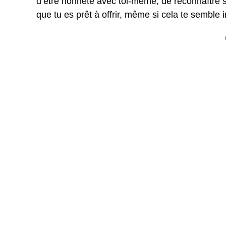
d’être honnête avec toi-même, de reconnaître s
que tu es prêt à offrir, même si cela te semble 