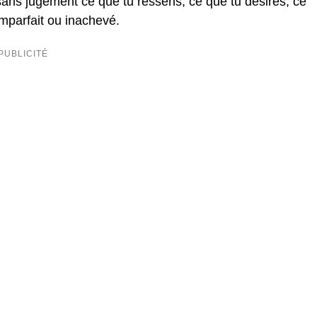
ans jugement ce que tu ressens, ce que tu désires, ce
imparfait ou inachevé.