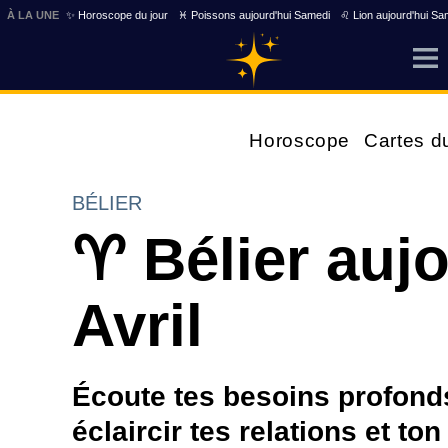
À LA UNE
✨ Horoscope du jour
♓ Poissons aujourd'hui Samedi
♌ Lion aujourd'hui Sa
Horoscope
Cartes d
BÉLIER
♈ Bélier aujo
Avril
Écoute tes besoins profonds
éclaircir tes relations et to