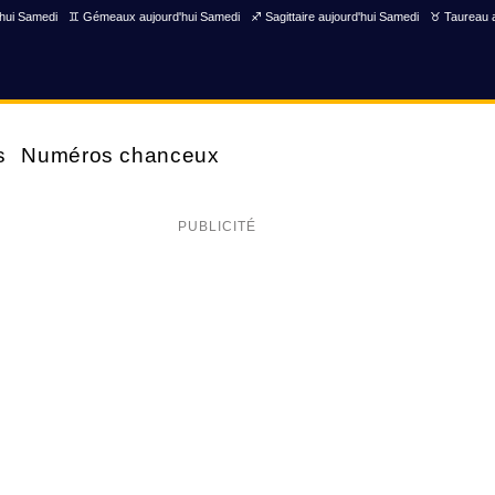
'hui Samedi
♊ Gémeaux aujourd'hui Samedi
♐ Sagittaire aujourd'hui Samedi
♉ Taureau a
s
Numéros chanceux