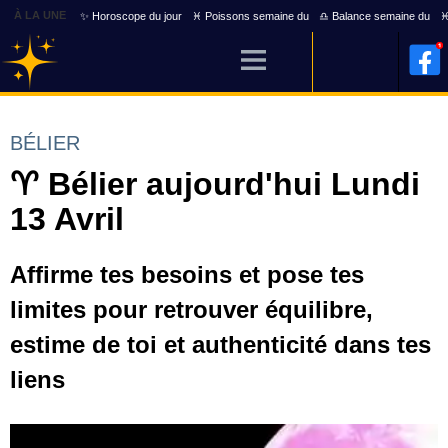
À LA UNE
✨ Horoscope du jour
♓ Poissons semaine du
♎ Balance semaine du
♓
BÉLIER
♈ Bélier aujourd'hui Lundi
13 Avril
Affirme tes besoins et pose tes
limites pour retrouver équilibre,
estime de toi et authenticité dans tes
liens