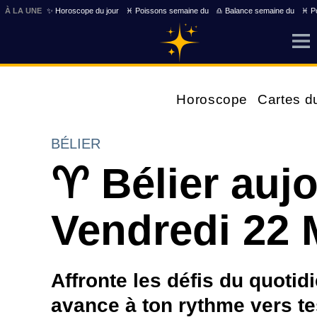
À LA UNE
✨ Horoscope du jour
♓ Poissons semaine du
♎ Balance semaine du
♓ Po
Horoscope
Cartes d
BÉLIER
♈ Bélier auj
Vendredi 22 
Affronte les défis du quotid
avance à ton rythme vers tes