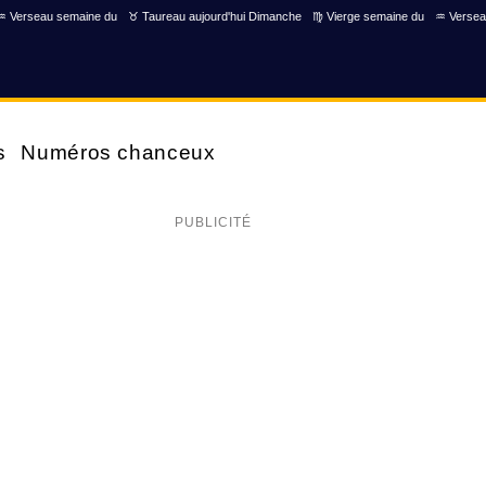
♒ Verseau semaine du
♉ Taureau aujourd'hui Dimanche
♍ Vierge semaine du
♒ Versea
s
Numéros chanceux