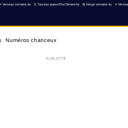
♒ Verseau semaine du
♉ Taureau aujourd'hui Dimanche
♍ Vierge semaine du
♒ Versea
s
Numéros chanceux