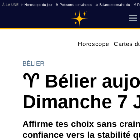
À LA UNE
✨ Horoscope du jour
♓ Poissons semaine du
♎ Balance semaine du
♓ Po
Horoscope
Cartes d
BÉLIER
♈ Bélier auj
Dimanche 7 
Affirme tes choix sans crai
confiance vers la stabilité 