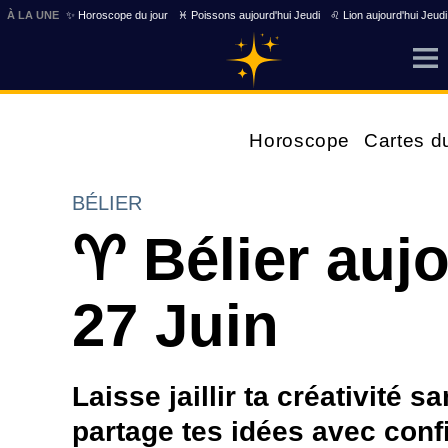
À LA UNE
✨ Horoscope du jour
♓ Poissons aujourd'hui Jeudi
♌ Lion aujourd'hui Jeudi
Horoscope
Cartes d
BÉLIER
♈ Bélier auj
27 Juin
Laisse jaillir ta créativité s
partage tes idées avec confi