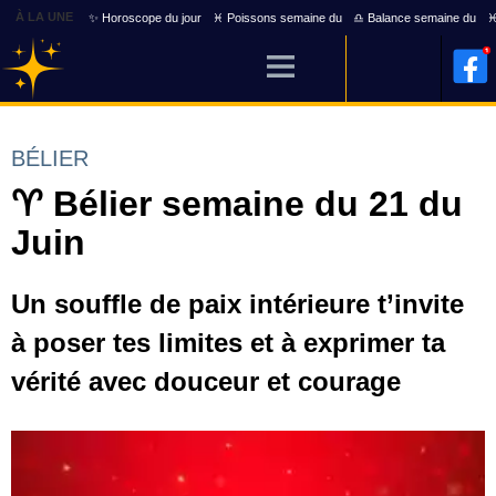
À LA UNE
✨ Horoscope du jour
♓ Poissons semaine du
♎ Balance semaine du
♓
BÉLIER
♈ Bélier semaine du 21 du
Juin
Un souffle de paix intérieure t’invite
à poser tes limites et à exprimer ta
vérité avec douceur et courage