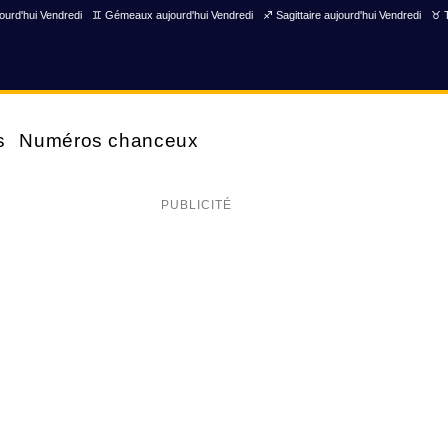
ourd'hui Vendredi
♊ Gémeaux aujourd'hui Vendredi
♐ Sagittaire aujourd'hui Vendredi
♉ T
s
Numéros chanceux