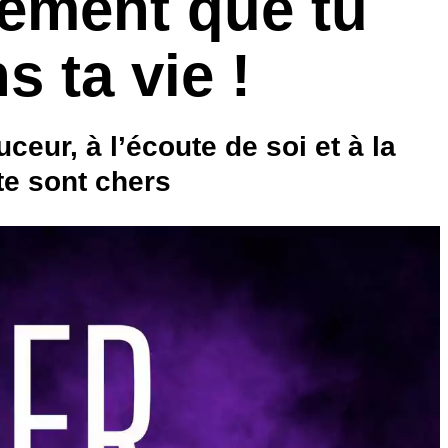
gement que tu
s ta vie !
ceur, à l’écoute de soi et à la
te sont chers