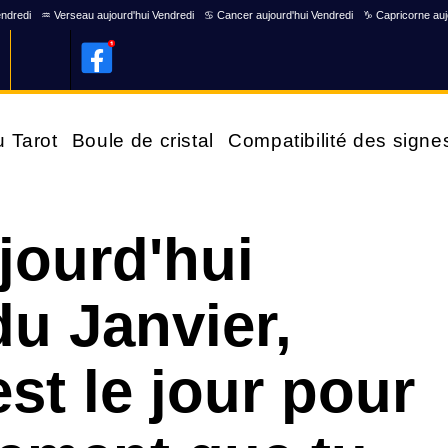
endredi
♒ Verseau aujourd'hui Vendredi
♋ Cancer aujourd'hui Vendredi
♑ Capricorne auj
u Tarot
Boule de cristal
Compatibilité des signe
jourd'hui
du Janvier,
st le jour pour