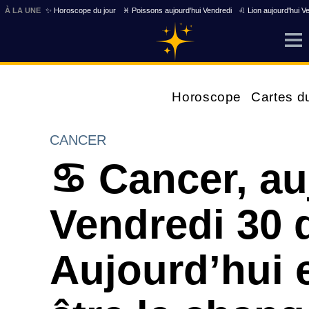
À LA UNE
✨ Horoscope du jour
♓ Poissons aujourd'hui Vendredi
♌ Lion aujourd'hui V
Horoscope
Cartes d
CANCER
♋ Cancer, au
Vendredi 30 
Aujourd’hui e