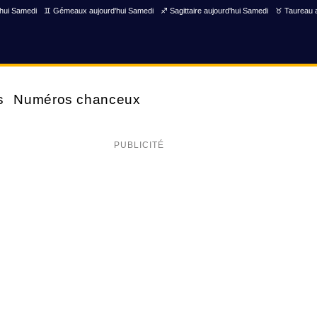
'hui Samedi
♊ Gémeaux aujourd'hui Samedi
♐ Sagittaire aujourd'hui Samedi
♉ Taureau a
s
Numéros chanceux