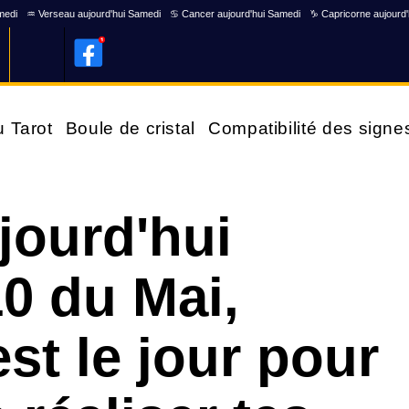
medi
♒ Verseau aujourd'hui Samedi
♋ Cancer aujourd'hui Samedi
♑ Capricorne aujourd
u Tarot
Boule de cristal
Compatibilité des signe
jourd'hui
0 du Mai,
st le jour pour