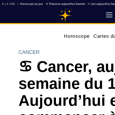
À LA UNE
✨ Horoscope du jour
♓ Poissons aujourd'hui Samedi
♌ Lion aujourd'hui Sa
Horoscope
Cartes d
CANCER
♋ Cancer, au
semaine du 1
Aujourd’hui e