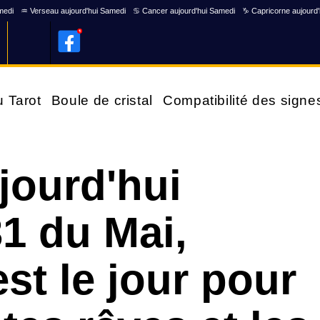
medi
♒ Verseau aujourd'hui Samedi
♋ Cancer aujourd'hui Samedi
♑ Capricorne aujourd
u Tarot
Boule de cristal
Compatibilité des signe
jourd'hui
1 du Mai,
st le jour pour