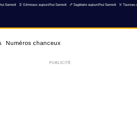
'hui Samedi
♊ Gémeaux aujourd'hui Samedi
♐ Sagittaire aujourd'hui Samedi
♉ Taureau a
s
Numéros chanceux