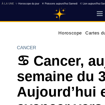
À LA UNE
✨ Horoscope du jour
♓ Poissons aujourd'hui Samedi
♌ Lion aujourd'hui Sa
Horoscope
Cartes d
CANCER
♋ Cancer, au
semaine du 3
Aujourd’hui e