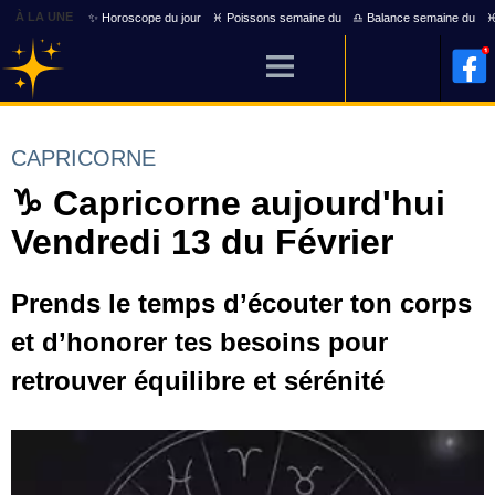
À LA UNE
✨ Horoscope du jour
♓ Poissons semaine du
♎ Balance semaine du
♓
CAPRICORNE
♑ Capricorne aujourd'hui
Vendredi 13 du Février
Prends le temps d’écouter ton corps
et d’honorer tes besoins pour
retrouver équilibre et sérénité