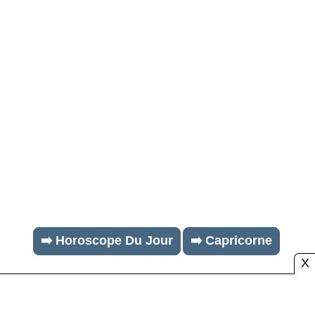
➡️ Horoscope Du Jour
➡️ Capricorne
X