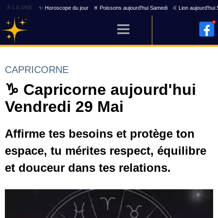
À LA UNE
✨ Horoscope du jour
♓ Poissons aujourd'hui Samedi
♌ Lion aujourd'hui
CAPRICORNE
♑ Capricorne aujourd'hui
Vendredi 29 Mai
Affirme tes besoins et protège ton
espace, tu mérites respect, équilibre
et douceur dans tes relations.