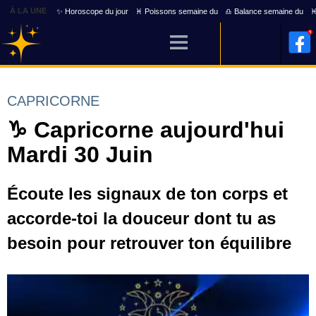
À LA UNE
✨ Horoscope du jour
♓ Poissons semaine du
♎ Balance semaine du
♓
CAPRICORNE
♑ Capricorne aujourd'hui
Mardi 30 Juin
Écoute les signaux de ton corps et
accorde-toi la douceur dont tu as
besoin pour retrouver ton équilibre