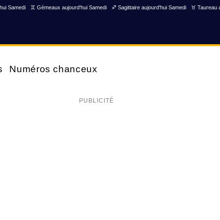
'hui Samedi
♊ Gémeaux aujourd'hui Samedi
♐ Sagittaire aujourd'hui Samedi
♉ Taureau a
s
Numéros chanceux