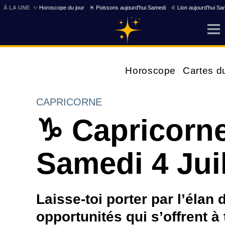
À LA UNE
✨ Horoscope du jour
♓ Poissons aujourd'hui Samedi
♌ Lion aujourd'hui Sa
Horoscope
Cartes d
CAPRICORNE
♑ Capricorne
Samedi 4 Juil
Laisse-toi porter par l’élan
opportunités qui s’offrent à 