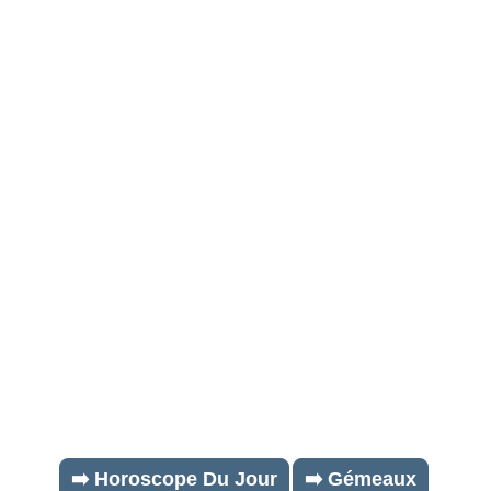
➡️ Horoscope Du Jour
➡️ Gémeaux