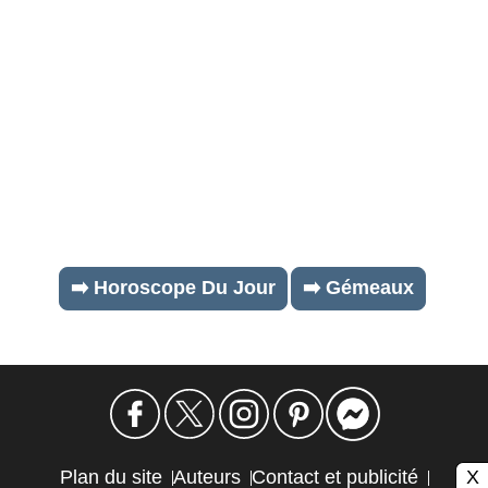
➡️ Horoscope Du Jour
➡️ Gémeaux
X
Plan du site
Auteurs
Contact et publicité