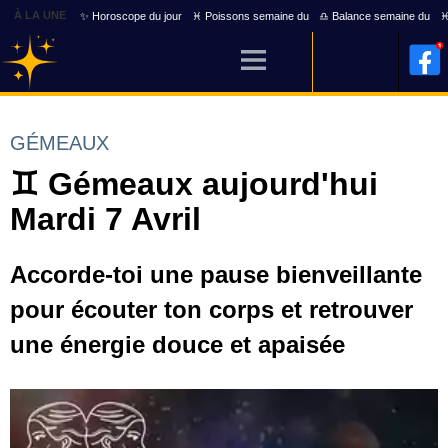
À LA UNE
✨ Horoscope du jour
♓ Poissons semaine du
♎ Balance semaine du
♓
GÉMEAUX
♊ Gémeaux aujourd'hui
Mardi 7 Avril
Accorde-toi une pause bienveillante
pour écouter ton corps et retrouver
une énergie douce et apaisée