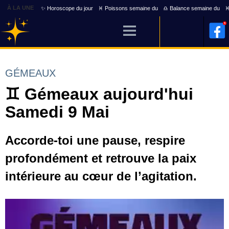
À LA UNE
✨ Horoscope du jour
♓ Poissons semaine du
♎ Balance semaine du
♓
GÉMEAUX
♊ Gémeaux aujourd'hui
Samedi 9 Mai
Accorde-toi une pause, respire
profondément et retrouve la paix
intérieure au cœur de l’agitation.