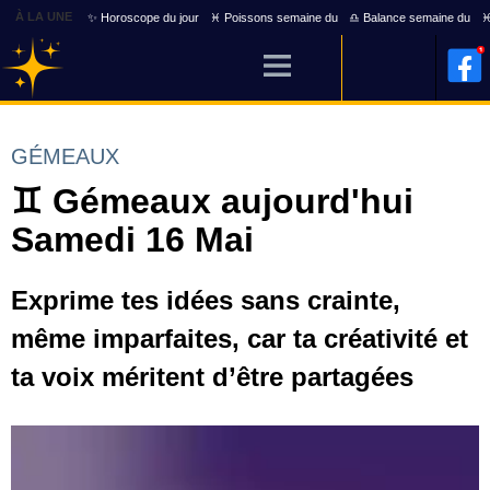
À LA UNE
✨ Horoscope du jour
♓ Poissons semaine du
♎ Balance semaine du
♓
GÉMEAUX
♊ Gémeaux aujourd'hui
Samedi 16 Mai
Exprime tes idées sans crainte,
même imparfaites, car ta créativité et
ta voix méritent d’être partagées