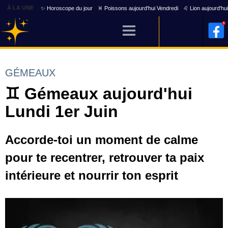
À LA UNE
✨ Horoscope du jour
♓ Poissons aujourd'hui Vendredi
♌ Lion aujourd'hu
GÉMEAUX
♊ Gémeaux aujourd'hui
Lundi 1er Juin
Accorde-toi un moment de calme
pour te recentrer, retrouver ta paix
intérieure et nourrir ton esprit