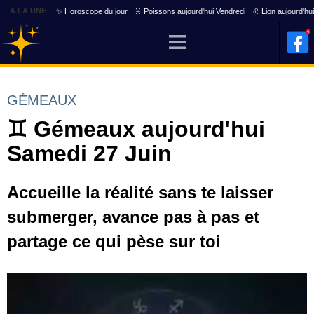
À LA UNE
✨ Horoscope du jour
♓ Poissons aujourd'hui Vendredi
♌ Lion aujourd'hu
GÉMEAUX
♊ Gémeaux aujourd'hui
Samedi 27 Juin
Accueille la réalité sans te laisser
submerger, avance pas à pas et
partage ce qui pèse sur toi