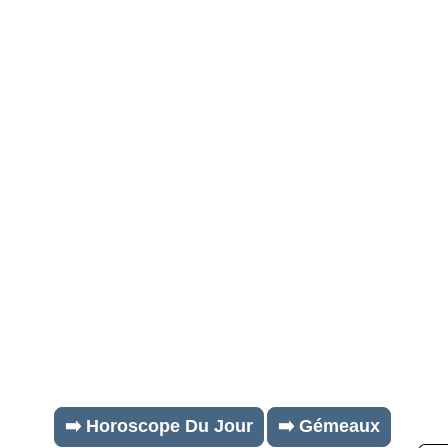
➡️ Horoscope Du Jour
➡️ Gémeaux