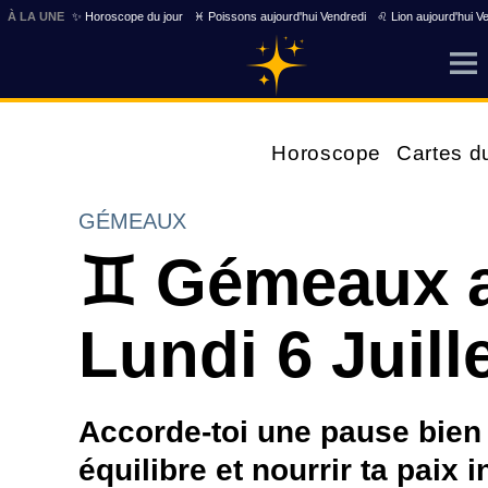
À LA UNE
✨ Horoscope du jour
♓ Poissons aujourd'hui Vendredi
♌ Lion aujourd'hui V
Horoscope
Cartes d
GÉMEAUX
♊ Gémeaux a
Lundi 6 Juill
Accorde-toi une pause bien 
équilibre et nourrir ta paix