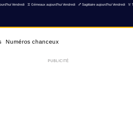
ourd'hui Vendredi
♊ Gémeaux aujourd'hui Vendredi
♐ Sagittaire aujourd'hui Vendredi
♉ T
s
Numéros chanceux