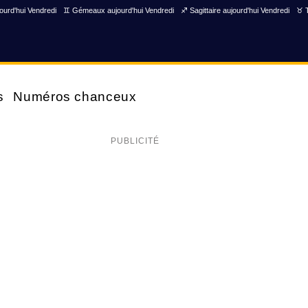
ourd'hui Vendredi
♊ Gémeaux aujourd'hui Vendredi
♐ Sagittaire aujourd'hui Vendredi
♉ T
s
Numéros chanceux