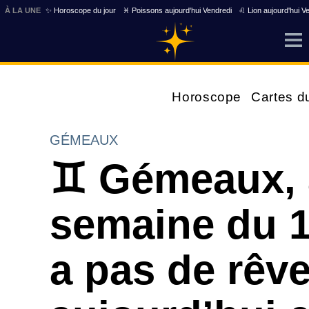
À LA UNE
✨ Horoscope du jour
♓ Poissons aujourd'hui Vendredi
♌ Lion aujourd'hui V
Horoscope
Cartes d
GÉMEAUX
♊ Gémeaux, 
semaine du 17
a pas de rêv