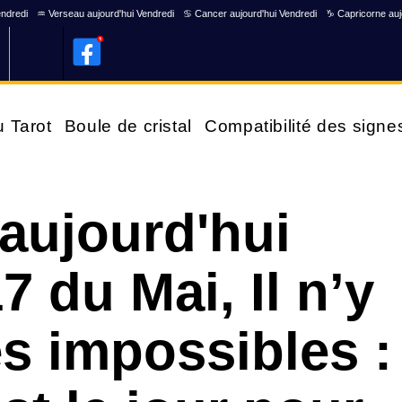
endredi
♒ Verseau aujourd'hui Vendredi
♋ Cancer aujourd'hui Vendredi
♑ Capricorne auj
u Tarot
Boule de cristal
Compatibilité des signe
aujourd'hui
 du Mai, Il n’y
es impossibles :