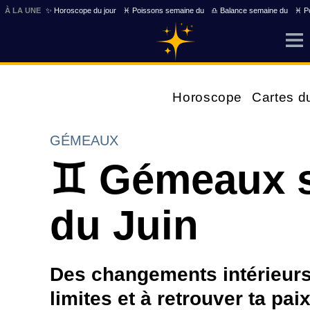
À LA UNE
✨ Horoscope du jour
♓ Poissons semaine du
♎ Balance semaine du
♓ Po
Horoscope
Cartes d
GÉMEAUX
♊ Gémeaux s
du Juin
Des changements intérieurs 
limites et à retrouver ta pa