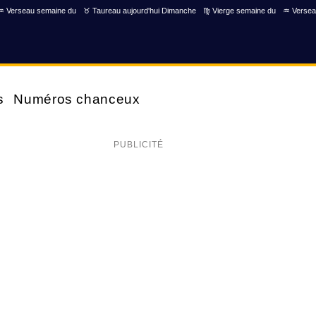
♒ Verseau semaine du
♉ Taureau aujourd'hui Dimanche
♍ Vierge semaine du
♒ Versea
s
Numéros chanceux