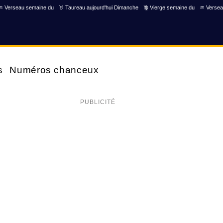
♒ Verseau semaine du
♉ Taureau aujourd'hui Dimanche
♍ Vierge semaine du
♒ Versea
s
Numéros chanceux