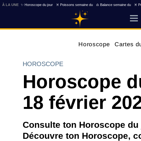
À LA UNE
✨ Horoscope du jour
♓ Poissons semaine du
♎ Balance semaine du
♓ Po
Horoscope
Cartes d
HOROSCOPE
Horoscope d
18 février 20
Consulte ton Horoscope du j
Découvre ton Horoscope, com