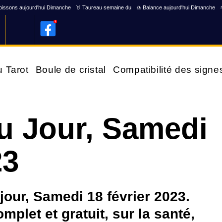
issons aujourd'hui Dimanche
♉ Taureau semaine du
♎ Balance aujourd'hui Dimanche
u Tarot
Boule de cristal
Compatibilité des signe
u Jour, Samedi
23
our, Samedi 18 février 2023.
plet et gratuit, sur la santé,