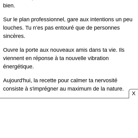
bien.
Sur le plan professionnel, gare aux intentions un peu
louches. Tu n’es pas entouré que de personnes
sincères.
Ouvre la porte aux nouveaux amis dans ta vie. Ils
viennent en réponse à ta nouvelle vibration
énergétique.
Aujourd'hui, la recette pour calmer ta nervosité
consiste à s'imprégner au maximum de la nature.
X
IMPORTANT CAPRICORNE AUJOURD'HUI LUNDI
:
Lire la prédiction d'amour
|
Compatibilités
|
Chiffres de Chance
|
Demandez à la Boule
Magique
|
Cartes du Tarot