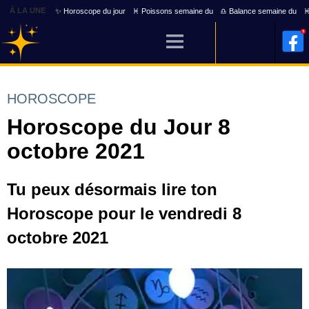
À LA UNE
✨ Horoscope du jour
♓ Poissons semaine du
♎ Balance semaine du
♓
HOROSCOPE
Horoscope du Jour 8
octobre 2021
Tu peux désormais lire ton
Horoscope pour le vendredi 8
octobre 2021