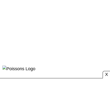
X
Horoscope POISSONS
(20 février- 20 mars)
Quelqu'un de ton entourage a besoin d'aide mais