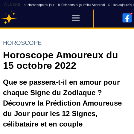
À LA UNE
✨ Horoscope du jour
♓ Poissons aujourd'hui Vendredi
♌ Lion aujourd'hu
HOROSCOPE
Horoscope Amoureux du
15 octobre 2022
Que se passera-t-il en amour pour
chaque Signe du Zodiaque ?
Découvre la Prédiction Amoureuse
du Jour pour les 12 Signes,
célibataire et en couple