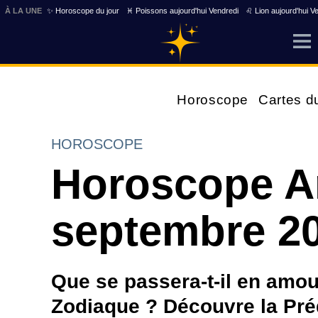
À LA UNE
✨ Horoscope du jour
♓ Poissons aujourd'hui Vendredi
♌ Lion aujourd'hui V
Horoscope
Cartes d
HOROSCOPE
Horoscope A
septembre 2
Que se passera-t-il en amo
Zodiaque ? Découvre la Pré