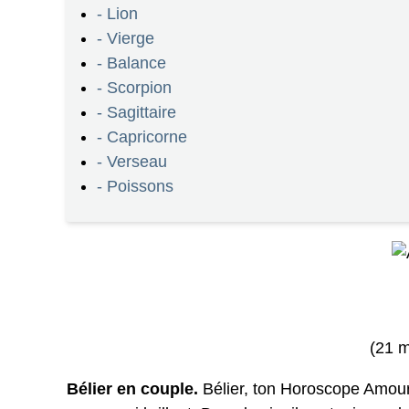
- Lion
- Vierge
- Balance
- Scorpion
- Sagittaire
- Capricorne
- Verseau
- Poissons
(21 m
Bélier en couple.
Bélier, ton Horoscope Amoure