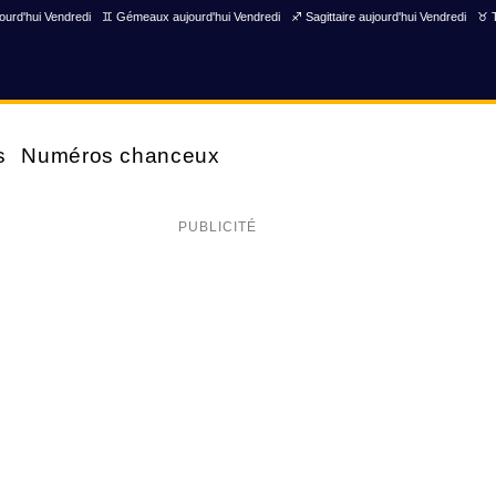
ourd'hui Vendredi
♊ Gémeaux aujourd'hui Vendredi
♐ Sagittaire aujourd'hui Vendredi
♉ T
s
Numéros chanceux