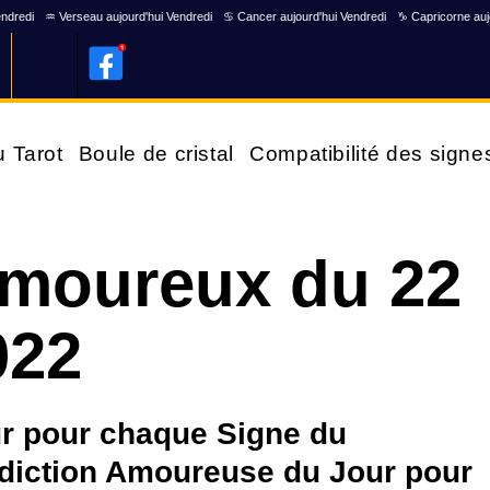
endredi
♒ Verseau aujourd'hui Vendredi
♋ Cancer aujourd'hui Vendredi
♑ Capricorne auj
u Tarot
Boule de cristal
Compatibilité des signe
moureux du 22
022
ur pour chaque Signe du
diction Amoureuse du Jour pour