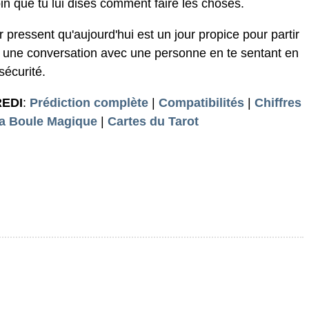
in que tu lui dises comment faire les choses.
r pressent qu'aujourd'hui est un jour propice pour partir
r une conversation avec une personne en te sentant en
sécurité.
REDI
:
Prédiction complète
|
Compatibilités
|
Chiffres
a Boule Magique
|
Cartes du Tarot