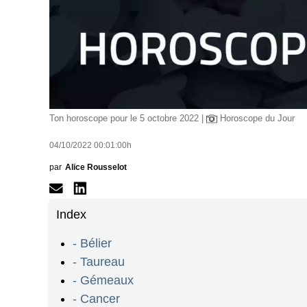
Ton horoscope pour le 5 octobre 2022 |
Horoscope du Jour
04/10/2022 00:01:00h
par
Alice Rousselot
Index
- Bélier
- Taureau
- Gémeaux
- Cancer