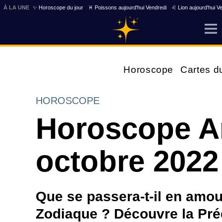
À LA UNE
✨ Horoscope du jour
♓ Poissons aujourd'hui Vendredi
♌ Lion aujourd'hui V
Horoscope
Cartes d
HOROSCOPE
Horoscope A
octobre 2022
Que se passera-t-il en amo
Zodiaque ? Découvre la Pré