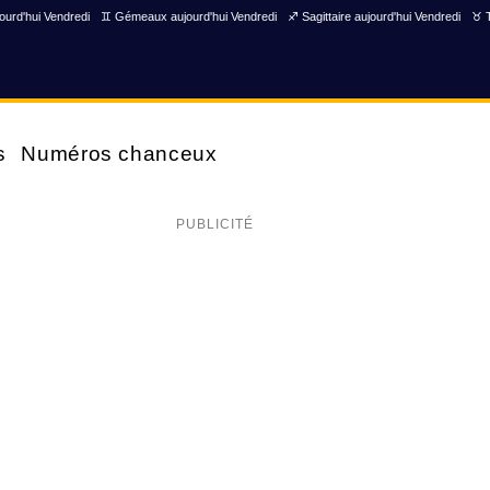
ourd'hui Vendredi
♊ Gémeaux aujourd'hui Vendredi
♐ Sagittaire aujourd'hui Vendredi
♉ T
s
Numéros chanceux