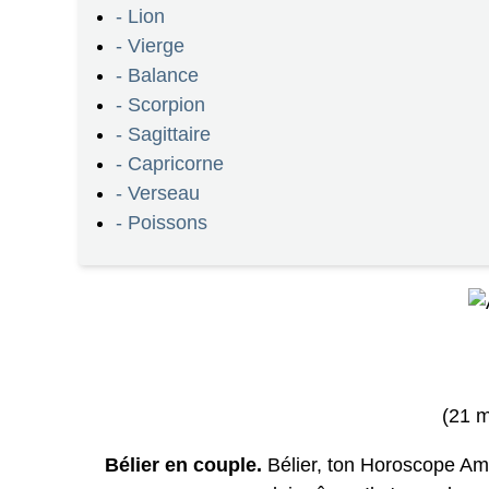
- Lion
- Vierge
- Balance
- Scorpion
- Sagittaire
- Capricorne
- Verseau
- Poissons
(21 m
Bélier en couple.
Bélier, ton Horoscope Amo