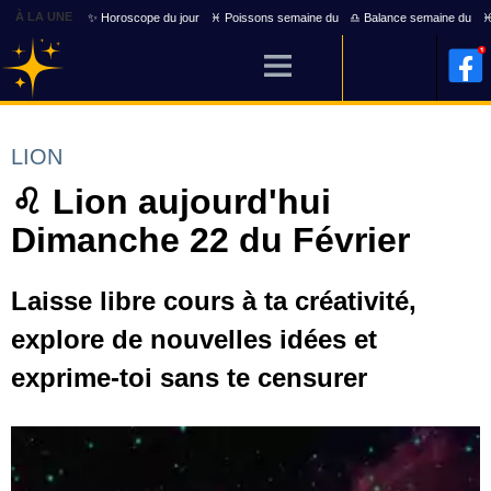
À LA UNE
✨ Horoscope du jour
♓ Poissons semaine du
♎ Balance semaine du
♓
LION
♌ Lion aujourd'hui
Dimanche 22 du Février
Laisse libre cours à ta créativité,
explore de nouvelles idées et
exprime-toi sans te censurer