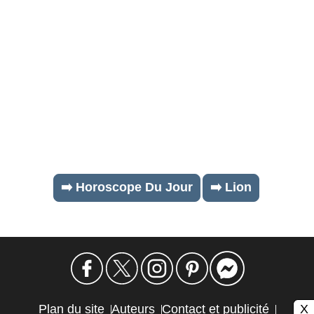
➡️ Horoscope Du Jour
➡️ Lion
X
Plan du site
Auteurs
Contact et publicité