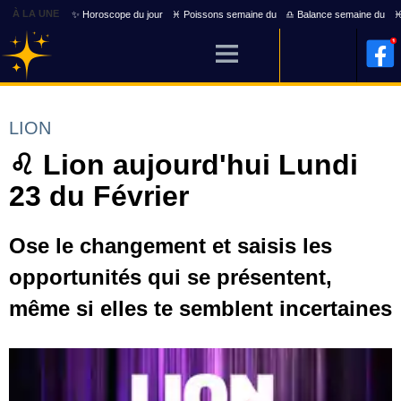
À LA UNE
✨ Horoscope du jour
♓ Poissons semaine du
♎ Balance semaine du
♓
LION
♌ Lion aujourd'hui Lundi
23 du Février
Ose le changement et saisis les
opportunités qui se présentent,
même si elles te semblent incertaines