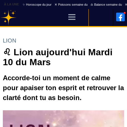
À LA UNE
✨ Horoscope du jour
♓ Poissons semaine du
♎ Balance semaine du
♓
LION
♌ Lion aujourd'hui Mardi
10 du Mars
Accorde-toi un moment de calme
pour apaiser ton esprit et retrouver la
clarté dont tu as besoin.