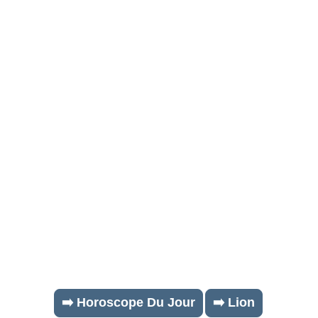
➡️ Horoscope Du Jour
➡️ Lion