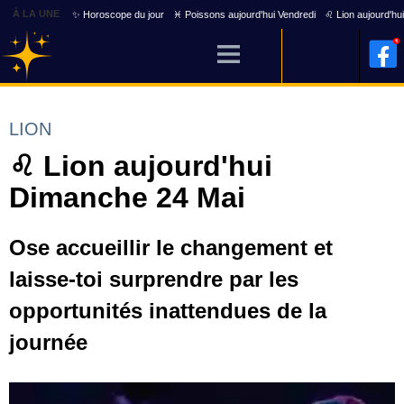
À LA UNE
✨ Horoscope du jour
♓ Poissons aujourd'hui Vendredi
♌ Lion aujourd'hu
LION
♌ Lion aujourd'hui
Dimanche 24 Mai
Ose accueillir le changement et
laisse-toi surprendre par les
opportunités inattendues de la
journée