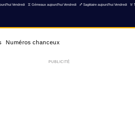
ourd'hui Vendredi
♊ Gémeaux aujourd'hui Vendredi
♐ Sagittaire aujourd'hui Vendredi
♉ T
s
Numéros chanceux