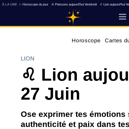
À LA UNE
✨ Horoscope du jour
♓ Poissons aujourd'hui Vendredi
♌ Lion aujourd'hui V
Horoscope
Cartes d
LION
♌ Lion aujou
27 Juin
Ose exprimer tes émotions sa
authenticité et paix dans tes