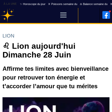
À LA UNE
✨ Horoscope du jour
♓ Poissons semaine du
♎ Balance semaine du
♓
LION
♌ Lion aujourd'hui
Dimanche 28 Juin
Affirme tes limites avec bienveillance
pour retrouver ton énergie et
t’accorder l’amour que tu mérites