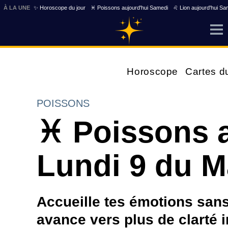
À LA UNE
✨ Horoscope du jour
♓ Poissons aujourd'hui Samedi
♌ Lion aujourd'hui Sa
Horoscope
Cartes d
POISSONS
♓ Poissons a
Lundi 9 du M
Accueille tes émotions sans
avance vers plus de clarté 