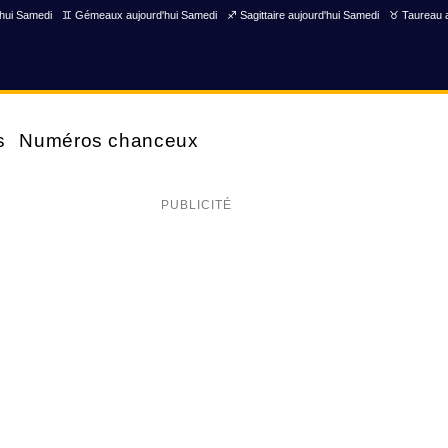
'hui Samedi
♊ Gémeaux aujourd'hui Samedi
♐ Sagittaire aujourd'hui Samedi
♉ Taureau a
s
Numéros chanceux