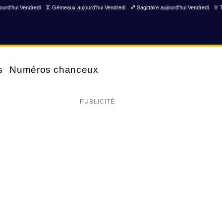
ourd'hui Vendredi
♊ Gémeaux aujourd'hui Vendredi
♐ Sagittaire aujourd'hui Vendredi
♉ T
s
Numéros chanceux