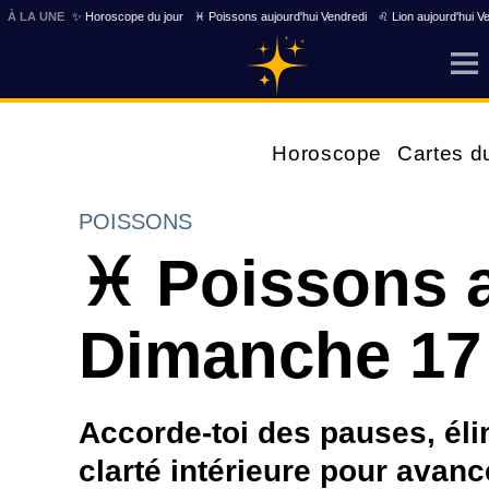
À LA UNE
✨ Horoscope du jour
♓ Poissons aujourd'hui Vendredi
♌ Lion aujourd'hui V
Horoscope
Cartes d
POISSONS
♓ Poissons a
Dimanche 17
Accorde-toi des pauses, élim
clarté intérieure pour avan