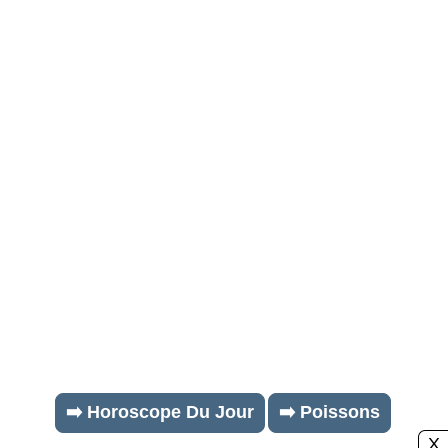
➡️ Horoscope Du Jour
➡️ Poissons
X