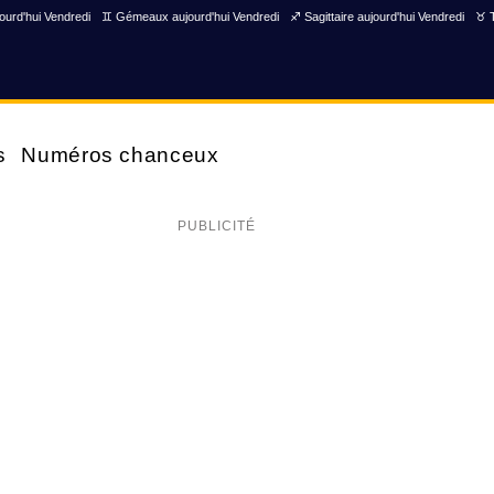
ourd'hui Vendredi
♊ Gémeaux aujourd'hui Vendredi
♐ Sagittaire aujourd'hui Vendredi
♉ T
s
Numéros chanceux