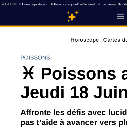
À LA UNE
✨ Horoscope du jour
♓ Poissons aujourd'hui Vendredi
♌ Lion aujourd'hui V
Horoscope
Cartes d
POISSONS
♓ Poissons a
Jeudi 18 Jui
Affronte les défis avec lucid
pas t’aide à avancer vers pl