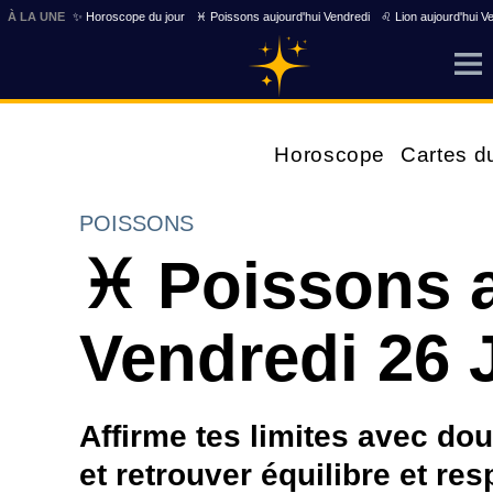
À LA UNE
✨ Horoscope du jour
♓ Poissons aujourd'hui Vendredi
♌ Lion aujourd'hui V
Horoscope
Cartes d
POISSONS
♓ Poissons a
Vendredi 26 
Affirme tes limites avec do
et retrouver équilibre et re