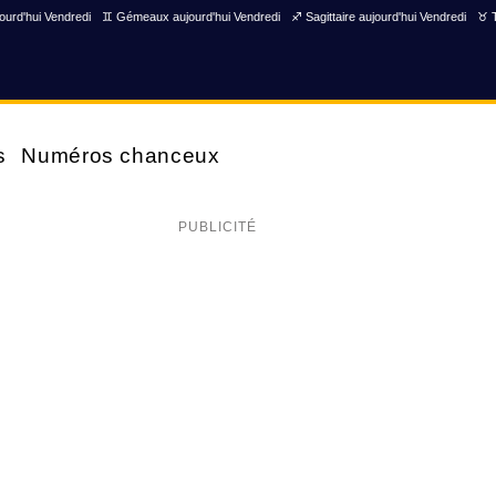
ourd'hui Vendredi
♊ Gémeaux aujourd'hui Vendredi
♐ Sagittaire aujourd'hui Vendredi
♉ T
s
Numéros chanceux