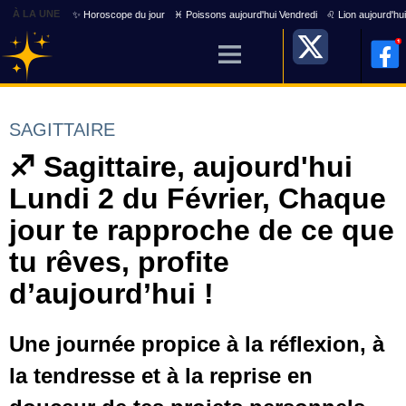
À LA UNE
✨ Horoscope du jour
♓ Poissons aujourd'hui Vendredi
♌ Lion aujourd'hu
SAGITTAIRE
♐ Sagittaire, aujourd'hui
Lundi 2 du Février, Chaque
jour te rapproche de ce que
tu rêves, profite
d’aujourd’hui !
Une journée propice à la réflexion, à
la tendresse et à la reprise en