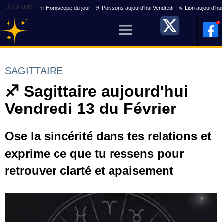
À LA UNE
✨ Horoscope du jour
♓ Poissons aujourd'hui Vendredi
♌ Lion aujourd'hu
SAGITTAIRE
♐ Sagittaire aujourd'hui
Vendredi 13 du Février
Ose la sincérité dans tes relations et
exprime ce que tu ressens pour
retrouver clarté et apaisement