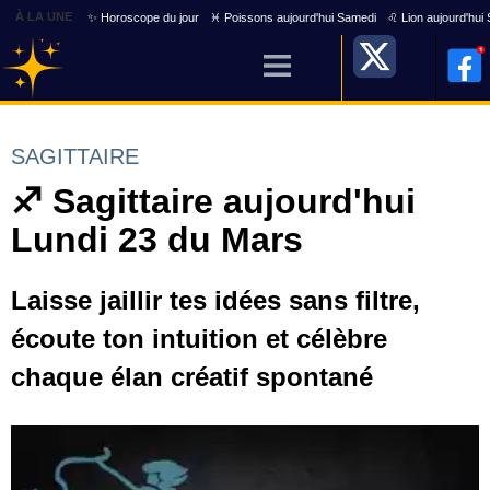
À LA UNE
✨ Horoscope du jour
♓ Poissons aujourd'hui Samedi
♌ Lion aujourd'hui
SAGITTAIRE
♐ Sagittaire aujourd'hui
Lundi 23 du Mars
Laisse jaillir tes idées sans filtre,
écoute ton intuition et célèbre
chaque élan créatif spontané