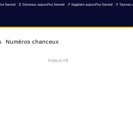
'hui Samedi
♊ Gémeaux aujourd'hui Samedi
♐ Sagittaire aujourd'hui Samedi
♉ Taureau a
s
Numéros chanceux