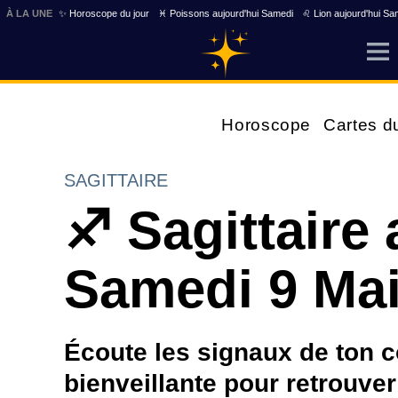
À LA UNE
✨ Horoscope du jour
♓ Poissons aujourd'hui Samedi
♌ Lion aujourd'hui Sa
Horoscope
Cartes d
SAGITTAIRE
♐ Sagittaire 
Samedi 9 Ma
Écoute les signaux de ton c
bienveillante pour retrouver