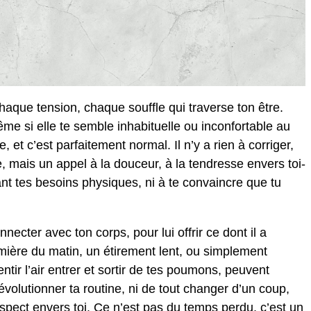
aque tension, chaque souffle qui traverse ton être.
ême si elle te semble inhabituelle ou inconfortable au
e, et c’est parfaitement normal. Il n’y a rien à corriger,
e, mais un appel à la douceur, à la tendresse envers toi-
nt tes besoins physiques, ni à te convaincre que tu
cter avec ton corps, pour lui offrir ce dont il a
mière du matin, un étirement lent, ou simplement
tir l’air entrer et sortir de tes poumons, peuvent
évolutionner ta routine, ni de tout changer d’un coup,
espect envers toi. Ce n’est pas du temps perdu, c’est un